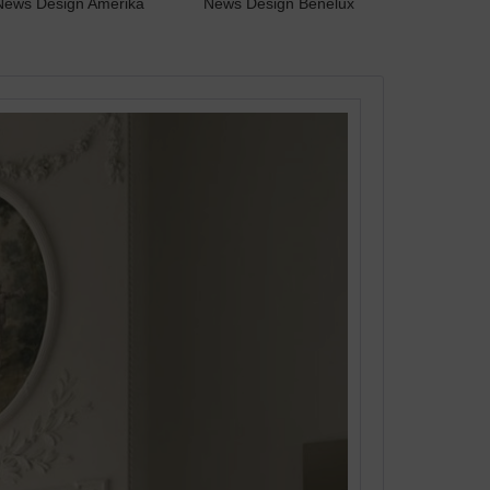
News Design Amerika
News Design Benelux