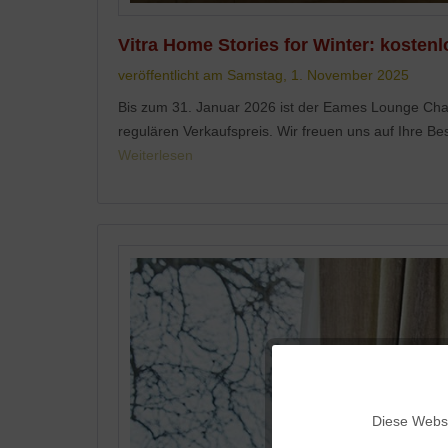
Vitra Home Stories for Winter: koste
veröffentlicht am Samstag, 1. November 2025
Bis zum 31. Januar 2026 ist der Eames Lounge Chai
regulären Verkaufspreis. Wir freuen uns auf Ihre Bes
Weiterlesen
Funktionale
Diese Websi
Marketing