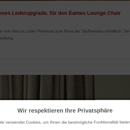
nloses Lederupgrade. für den Eames Lounge Chair
r von Vitra in Leder Premium zum Preis der Stoffversion erhältlich. 
tellung.
Wir respektieren Ihre Privatsphäre
te verwendet Cookies, um Ihnen die bestmögliche Funktionalität biete