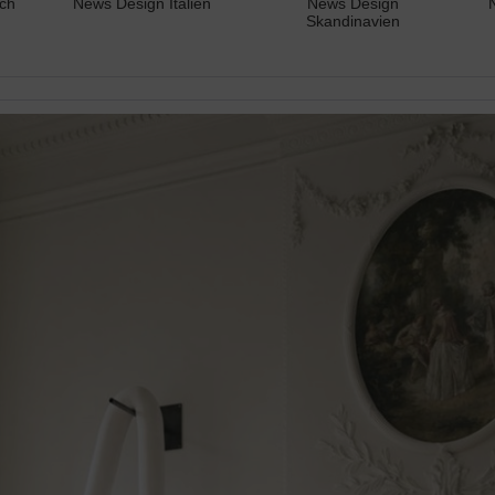
ch
News Design Italien
News Design
Skandinavien