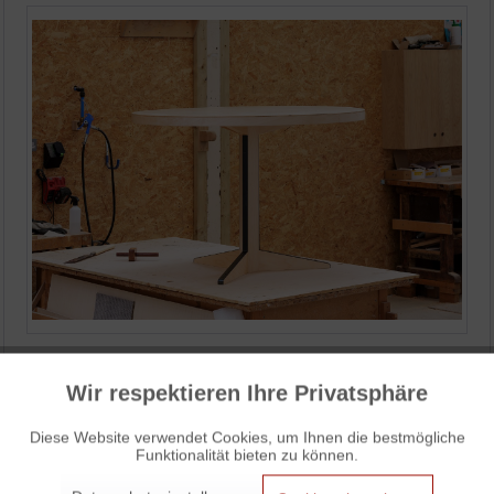
Eine Wiederentdeckung: Marcel Breuer Tische
Wir respektieren Ihre Privatsphäre
Aktiv
Funktionale
für Isokon
Diese Website verwendet Cookies, um Ihnen die bestmögliche
veröffentlicht am Dienstag, 27. April 2021
Funktionalität bieten zu können.
Aktiv
Marketing