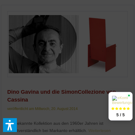
Dino Gavina und die SimonCollezione von
Cassina
veröffentlicht am Mittwoch, 20. August 2014
5 / 5
Die bekannte Kollektion aus den 1960er Jahren ist
selbstverständlich bei Markanto erhältlich.
Weiterlesen