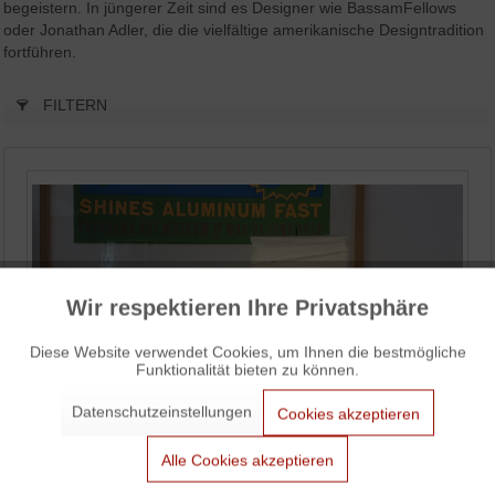
begeistern. In jüngerer Zeit sind es Designer wie BassamFellows
oder Jonathan Adler, die die vielfältige amerikanische Designtradition
fortführen.
FILTERN
Wir respektieren Ihre Privatsphäre
Aktiv
Funktionale
Diese Website verwendet Cookies, um Ihnen die bestmögliche
Funktionalität bieten zu können.
Aktiv
Marketing
Datenschutzeinstellungen
Cookies akzeptieren
Aktiv
Tracking
Alle Cookies akzeptieren