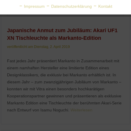
Aktiv
Personalisierung
Impressum
Datenschutzerklärung
Kontakt
Aktiv
Service
Japanische Anmut zum Jubiläum: Akari UF1
XN Tischleuchte als Markanto-Edition
veröffentlicht am Dienstag, 2. April 2019
Fast jedes Jahr präsentiert Markanto in Zusammenarbeit mit
einem namhaften Hersteller eine limitierte Edition eines
Designklassikers, die exklusiv bei Markanto erhältlich ist. In
diesem Jahr – zum zwanzigjährigen Jubiläum von Markanto –
konnten wir mit Vitra einen besonders hochkarätigen
Kooperationspartner gewinnen und präsentieren als exklusive
Markanto Edition eine Tischleuchte der berühmten Akari-Serie
nach Entwurf von Isamu Noguchi.
Weiterlesen