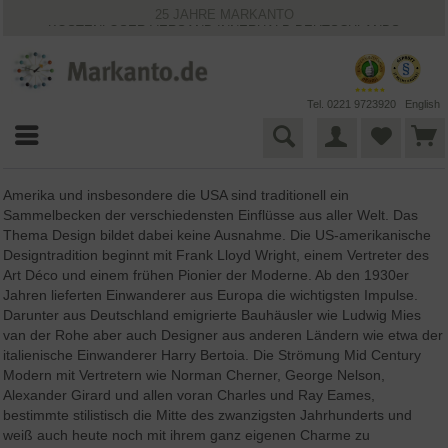
25 JAHRE MARKANTO
KOSTENLOSER VERSAND INNERHALB DEUTSCHLANDS
30 TAGE WIDERRUFSRECHT
VIELFÄLTIGE ZAHLUNGSMÖGLICHKEITEN
BESTPRICE-GARANTIE
Tel. 0221 9723920
English
Amerika und insbesondere die USA sind traditionell ein
Sammelbecken der verschiedensten Einflüsse aus aller Welt. Das
Thema Design bildet dabei keine Ausnahme. Die US-amerikanische
Designtradition beginnt mit Frank Lloyd Wright, einem Vertreter des
Art Déco und einem frühen Pionier der Moderne. Ab den 1930er
Jahren lieferten Einwanderer aus Europa die wichtigsten Impulse.
Darunter aus Deutschland emigrierte Bauhäusler wie Ludwig Mies
van der Rohe aber auch Designer aus anderen Ländern wie etwa der
italienische Einwanderer Harry Bertoia. Die Strömung Mid Century
Modern mit Vertretern wie Norman Cherner, George Nelson,
Alexander Girard und allen voran Charles und Ray Eames,
bestimmte stilistisch die Mitte des zwanzigsten Jahrhunderts und
weiß auch heute noch mit ihrem ganz eigenen Charme zu