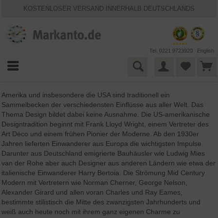
KOSTENLOSER VERSAND INNERHALB DEUTSCHLANDS
30 TAGE WIDERRUFSRECHT
VIELFÄLTIGE ZAHLUNGSMÖGLICHKEITEN
BESTPRICE-GARANTIE
25 JAHRE MARKANTO
Tel. 0221 9723920
English
Amerika und insbesondere die USA sind traditionell ein
Sammelbecken der verschiedensten Einflüsse aus aller Welt. Das
Thema Design bildet dabei keine Ausnahme. Die US-amerikanische
Designtradition beginnt mit Frank Lloyd Wright, einem Vertreter des
Art Déco und einem frühen Pionier der Moderne. Ab den 1930er
Jahren lieferten Einwanderer aus Europa die wichtigsten Impulse.
Darunter aus Deutschland emigrierte Bauhäusler wie Ludwig Mies
van der Rohe aber auch Designer aus anderen Ländern wie etwa der
italienische Einwanderer Harry Bertoia. Die Strömung Mid Century
Modern mit Vertretern wie Norman Cherner, George Nelson,
Alexander Girard und allen voran Charles und Ray Eames,
bestimmte stilistisch die Mitte des zwanzigsten Jahrhunderts und
weiß auch heute noch mit ihrem ganz eigenen Charme zu