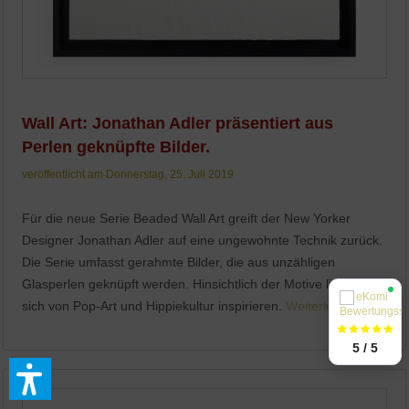
Wall Art: Jonathan Adler präsentiert aus
Perlen geknüpfte Bilder.
veröffentlicht am Donnerstag, 25. Juli 2019
Für die neue Serie Beaded Wall Art greift der New Yorker
Designer Jonathan Adler auf eine ungewohnte Technik zurück.
Die Serie umfasst gerahmte Bilder, die aus unzähligen
Glasperlen geknüpft werden. Hinsichtlich der Motive ließ Adler
sich von Pop-Art und Hippiekultur inspirieren.
Weiterlesen
5 / 5