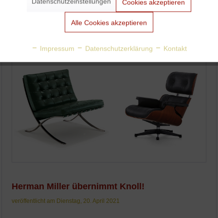
Datenschutzeinstellungen
Cookies akzeptieren
Weiterlesen
Aktiv
Tracking
Alle Cookies akzeptieren
Aktiv
Personalisierung
Impressum
Datenschutzerklärung
Kontakt
Aktiv
Service
Herman Miller übernimmt Knoll!
veröffentlicht am Dienstag, 20. April 2021