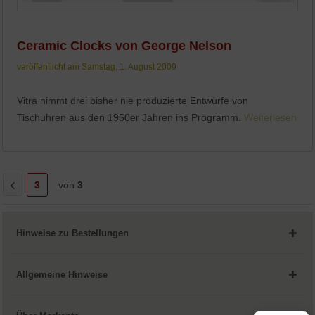
Ceramic Clocks von George Nelson
veröffentlicht am Samstag, 1. August 2009
Vitra nimmt drei bisher nie produzierte Entwürfe von
Tischuhren aus den 1950er Jahren ins Programm.
Weiterlesen
3
von
3
Hinweise zu Bestellungen
Allgemeine Hinweise