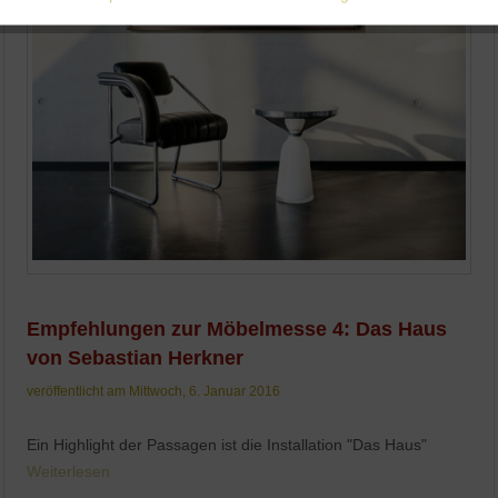
Aktiv
Service
Empfehlungen zur Möbelmesse 4: Das Haus
von Sebastian Herkner
veröffentlicht am Mittwoch, 6. Januar 2016
Ein Highlight der Passagen ist die Installation "Das Haus"
Weiterlesen