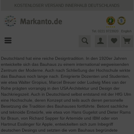
KOSTENLOSER VERSAND INNERHALB DEUTSCHLANDS
30 TAGE WIDERRUFSRECHT
VIELFÄLTIGE ZAHLUNGSMÖGLICHKEITEN
BESTPRICE-GARANTIE
25 JAHRE MARKANTO
Tel. 0221 9723920
English
Deutschland hat eine reiche Designtradition. In den 1920er Jahren
entwickelte sich das Bauhaus zu einem international wegweisenden
Zentrum der Moderne. Auch nach Schließung der Hochschule wirkte
das Bauhaus noch lange nach. Emigrierte Dozenten und Studenten,
wie etwa Walter Gropius, Marcel Breuer oder Ludwig Mies van der
Rohe prägten vorrangig in den USA Architektur und Design der
Nachkriegszeit. Auch in Deutschland selbst entstand mit der HfG Ulm
eine Hochschule, deren Konzept und teils auch deren personelle
Besetzung die Tradition des Bauhauses fortführte. Betont sachliche
und teknoide Entwürfe, wie etwa von Hans Gugelot und Dieter Rams
für Braun, von Richard Sapper für Artemide und IBM oder von
Hartmut Esslinger für Apple, entwickelten sich zum Inbegriff
deutschen Desings und setzten die vom Bauhaus begründete