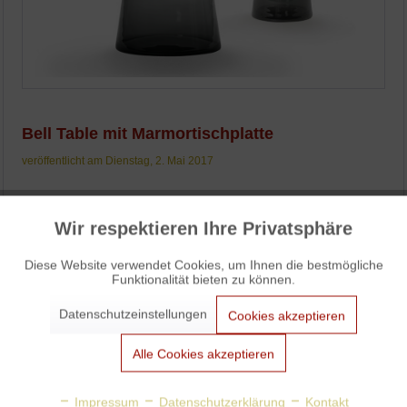
Bell Table mit Marmortischplatte
veröffentlicht am Dienstag, 2. Mai 2017
Die Bell Tables von Sebastian Herkner sind nun mit
Wir respektieren Ihre Privatsphäre
Tischplatten aus schwarzem oder weißem Marmor erhältlich.
Aktiv
Funktionale
Weiterlesen
Diese Website verwendet Cookies, um Ihnen die bestmögliche
Funktionalität bieten zu können.
Aktiv
Marketing
Datenschutzeinstellungen
Cookies akzeptieren
Aktiv
Tracking
Alle Cookies akzeptieren
Aktiv
Personalisierung
Impressum
Datenschutzerklärung
Kontakt