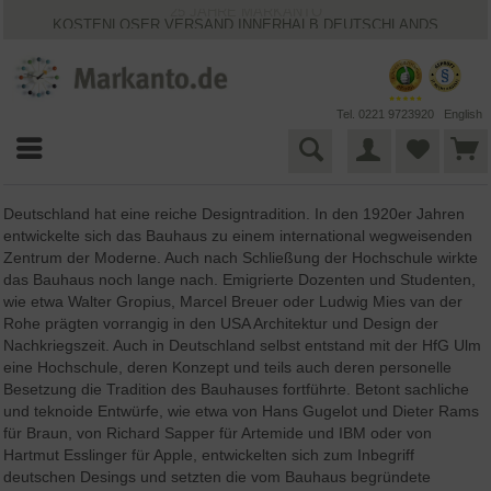
KOSTENLOSER VERSAND INNERHALB DEUTSCHLANDS
30 TAGE WIDERRUFSRECHT
VIELFÄLTIGE ZAHLUNGSMÖGLICHKEITEN
BESTPRICE-GARANTIE
25 JAHRE MARKANTO
Tel. 0221 9723920
English
Deutschland hat eine reiche Designtradition. In den 1920er Jahren
entwickelte sich das Bauhaus zu einem international wegweisenden
Zentrum der Moderne. Auch nach Schließung der Hochschule wirkte
das Bauhaus noch lange nach. Emigrierte Dozenten und Studenten,
wie etwa Walter Gropius, Marcel Breuer oder Ludwig Mies van der
Rohe prägten vorrangig in den USA Architektur und Design der
Nachkriegszeit. Auch in Deutschland selbst entstand mit der HfG Ulm
eine Hochschule, deren Konzept und teils auch deren personelle
Besetzung die Tradition des Bauhauses fortführte. Betont sachliche
und teknoide Entwürfe, wie etwa von Hans Gugelot und Dieter Rams
für Braun, von Richard Sapper für Artemide und IBM oder von
Hartmut Esslinger für Apple, entwickelten sich zum Inbegriff
deutschen Desings und setzten die vom Bauhaus begründete