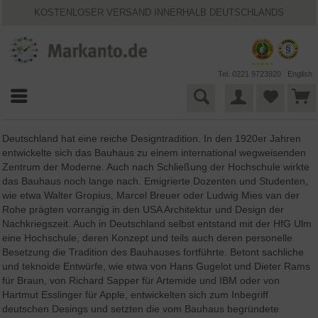
KOSTENLOSER VERSAND INNERHALB DEUTSCHLANDS
30 TAGE WIDERRUFSRECHT
VIELFÄLTIGE ZAHLUNGSMÖGLICHKEITEN
BESTPRICE-GARANTIE
25 JAHRE MARKANTO
Tel. 0221 9723920
English
Deutschland hat eine reiche Designtradition. In den 1920er Jahren
entwickelte sich das Bauhaus zu einem international wegweisenden
Zentrum der Moderne. Auch nach Schließung der Hochschule wirkte
das Bauhaus noch lange nach. Emigrierte Dozenten und Studenten,
wie etwa Walter Gropius, Marcel Breuer oder Ludwig Mies van der
Rohe prägten vorrangig in den USA Architektur und Design der
Nachkriegszeit. Auch in Deutschland selbst entstand mit der HfG Ulm
eine Hochschule, deren Konzept und teils auch deren personelle
Besetzung die Tradition des Bauhauses fortführte. Betont sachliche
und teknoide Entwürfe, wie etwa von Hans Gugelot und Dieter Rams
für Braun, von Richard Sapper für Artemide und IBM oder von
Hartmut Esslinger für Apple, entwickelten sich zum Inbegriff
deutschen Desings und setzten die vom Bauhaus begründete