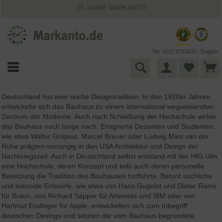
25 JAHRE MARKANTO
KOSTENLOSER VERSAND INNERHALB DEUTSCHLANDS
30 TAGE WIDERRUFSRECHT
VIELFÄLTIGE ZAHLUNGSMÖGLICHKEITEN
BESTPRICE-GARANTIE
Tel. 0221 9723920
English
Deutschland hat eine reiche Designtradition. In den 1920er Jahren
entwickelte sich das Bauhaus zu einem international wegweisenden
Zentrum der Moderne. Auch nach Schließung der Hochschule wirkte
das Bauhaus noch lange nach. Emigrierte Dozenten und Studenten,
wie etwa Walter Gropius, Marcel Breuer oder Ludwig Mies van der
Rohe prägten vorrangig in den USA Architektur und Design der
Nachkriegszeit. Auch in Deutschland selbst entstand mit der HfG Ulm
eine Hochschule, deren Konzept und teils auch deren personelle
Besetzung die Tradition des Bauhauses fortführte. Betont sachliche
und teknoide Entwürfe, wie etwa von Hans Gugelot und Dieter Rams
für Braun, von Richard Sapper für Artemide und IBM oder von
Hartmut Esslinger für Apple, entwickelten sich zum Inbegriff
deutschen Desings und setzten die vom Bauhaus begründete