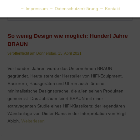
Aktiv
Personalisierung
Impressum
Datenschutzerklärung
Kontakt
Aktiv
Service
So wenig Design wie möglich: Hundert Jahre
BRAUN
veröffentlicht am Donnerstag, 15. April 2021
Vor hundert Jahren wurde das Unternehmen BRAUN
gegründet. Heute steht der Hersteller von HiFi-Equipment,
Rasierern, Hausgeräten und Uhren auch für eine
minimalistische Designsprache, die allen seinen Produkten
gemein ist. Das Jubiläum feiert BRAUN mit einer
extravaganten Studie eines HiFi-Klassikers: der legendären
Wandanlage von Dieter Rams in der Interpretation von Virgil
Abloh.
Weiterlesen