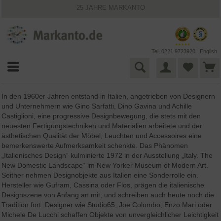
25 JAHRE MARKANTO
KOSTENLOSER VERSAND INNERHALB DEUTSCHLANDS
30 TAGE WIDERRUFSRECHT
VIELFÄLTIGE ZAHLUNGSMÖGLICHKEITEN
BESTPRICE-GARANTIE
Tel. 0221 9723920
English
In den 1960er Jahren entstand in Italien, angetrieben von Designern
und Unternehmern wie Gino Sarfatti, Dino Gavina und Achille
Castiglioni, eine progressive Designbewegung, die stets mit den
neuesten Fertigungstechniken und Materialien arbeitete und der
ästhetischen Qualität der Möbel, Leuchten und Accessoires eine
bemerkenswerte Aufmerksamkeit schenkte. Das Phänomen
„Italienisches Design“ kulminierte 1972 in der Ausstellung „Italy. The
New Domestic Landscape“ im New Yorker Museum of Modern Art.
Seither nehmen Designobjekte aus Italien eine Sonderrolle ein.
Hersteller wie Gufram, Cassina oder Flos, prägen die italienische
Designszene von Anfang an mit, und schreiben auch heute noch die
Tradition fort. Designer wie Studio65, Joe Colombo, Enzo Mari oder
Michele De Lucchi schaffen Objekte von unvergleichlicher Leichtigkeit