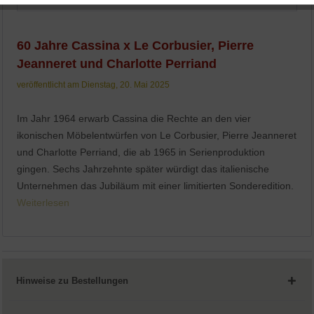
Aktiv
Service
60 Jahre Cassina x Le Corbusier, Pierre
Jeanneret und Charlotte Perriand
veröffentlicht am Dienstag, 20. Mai 2025
Im Jahr 1964 erwarb Cassina die Rechte an den vier
ikonischen Möbelentwürfen von Le Corbusier, Pierre Jeanneret
und Charlotte Perriand, die ab 1965 in Serienproduktion
gingen. Sechs Jahrzehnte später würdigt das italienische
Unternehmen das Jubiläum mit einer limitierten Sonderedition.
Weiterlesen
Hinweise zu Bestellungen