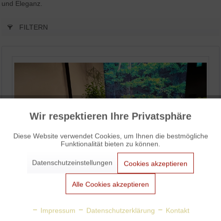
und Eleganz.
FILTERN
Wir respektieren Ihre Privatsphäre
Aktiv
Funktionale
Diese Website verwendet Cookies, um Ihnen die bestmögliche
Funktionalität bieten zu können.
Aktiv
Marketing
Datenschutzeinstellungen
Cookies akzeptieren
Aktiv
Tracking
Alle Cookies akzeptieren
Aktiv
Personalisierung
Impressum
Datenschutzerklärung
Kontakt