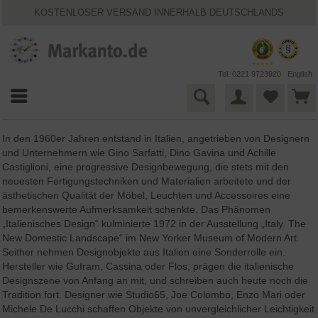
KOSTENLOSER VERSAND INNERHALB DEUTSCHLANDS
30 TAGE WIDERRUFSRECHT
VIELFÄLTIGE ZAHLUNGSMÖGLICHKEITEN
BESTPRICE-GARANTIE
25 JAHRE MARKANTO
Tel. 0221 9723920
English
In den 1960er Jahren entstand in Italien, angetrieben von Designern
und Unternehmern wie Gino Sarfatti, Dino Gavina und Achille
Castiglioni, eine progressive Designbewegung, die stets mit den
neuesten Fertigungstechniken und Materialien arbeitete und der
ästhetischen Qualität der Möbel, Leuchten und Accessoires eine
bemerkenswerte Aufmerksamkeit schenkte. Das Phänomen
„Italienisches Design“ kulminierte 1972 in der Ausstellung „Italy. The
New Domestic Landscape“ im New Yorker Museum of Modern Art.
Seither nehmen Designobjekte aus Italien eine Sonderrolle ein.
Hersteller wie Gufram, Cassina oder Flos, prägen die italienische
Designszene von Anfang an mit, und schreiben auch heute noch die
Tradition fort. Designer wie Studio65, Joe Colombo, Enzo Mari oder
Michele De Lucchi schaffen Objekte von unvergleichlicher Leichtigkeit