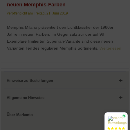
neuen Memphis-Farben
veröffentlicht am Freitag, 21. Juni 2019
Memphis Milano präsentiert den Lichtklassiker der 1980er
Jahre in neuen Farben. Im Gegensatz zur der auf 99
Exemplare limitierten Superrari-Variante sind diese neuen
Varianten Teil des regulären Memphis Sortiments.
Weiterlesen
Hinweise zu Bestellungen
Allgemeine Hinweise
Über Markanto