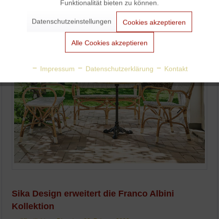
Funktionalität bieten zu können.
Aktiv
Marketing
Datenschutzeinstellungen
Cookies akzeptieren
Aktiv
Tracking
Alle Cookies akzeptieren
Aktiv
Personalisierung
Impressum
Datenschutzerklärung
Kontakt
Aktiv
Service
Sika Design erweitert die Franco Albini
Kollektion