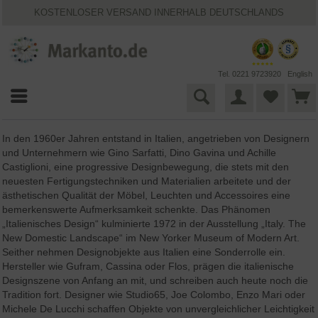
KOSTENLOSER VERSAND INNERHALB DEUTSCHLANDS
30 TAGE WIDERRUFSRECHT
VIELFÄLTIGE ZAHLUNGSMÖGLICHKEITEN
BESTPRICE-GARANTIE
25 JAHRE MARKANTO
Tel. 0221 9723920
English
In den 1960er Jahren entstand in Italien, angetrieben von Designern
und Unternehmern wie Gino Sarfatti, Dino Gavina und Achille
Castiglioni, eine progressive Designbewegung, die stets mit den
neuesten Fertigungstechniken und Materialien arbeitete und der
ästhetischen Qualität der Möbel, Leuchten und Accessoires eine
bemerkenswerte Aufmerksamkeit schenkte. Das Phänomen
„Italienisches Design“ kulminierte 1972 in der Ausstellung „Italy. The
New Domestic Landscape“ im New Yorker Museum of Modern Art.
Seither nehmen Designobjekte aus Italien eine Sonderrolle ein.
Hersteller wie Gufram, Cassina oder Flos, prägen die italienische
Designszene von Anfang an mit, und schreiben auch heute noch die
Tradition fort. Designer wie Studio65, Joe Colombo, Enzo Mari oder
Michele De Lucchi schaffen Objekte von unvergleichlicher Leichtigkeit