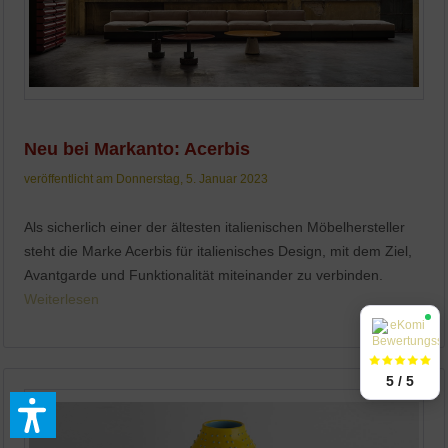
Neu bei Markanto: Acerbis
veröffentlicht am Donnerstag, 5. Januar 2023
Als sicherlich einer der ältesten italienischen Möbelhersteller
steht die Marke Acerbis für italienisches Design, mit dem Ziel,
Avantgarde und Funktionalität miteinander zu verbinden.
Weiterlesen
5 / 5