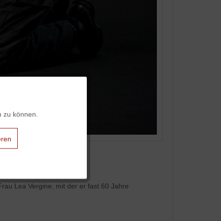
Aktiv
n zu können.
Aktiv
eren
Aktiv
Aktiv
rau Lea Vergine, mit der er fast 60 Jahre
Aktiv