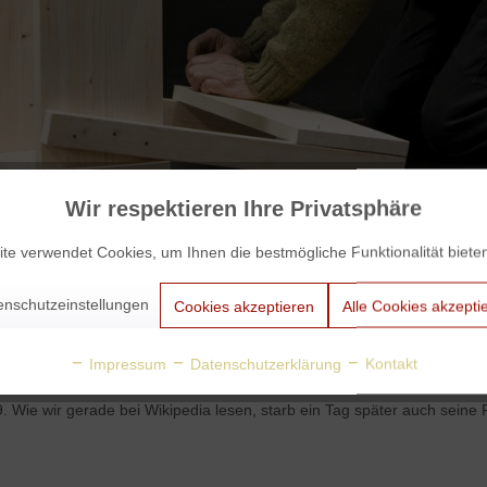
Wir respektieren Ihre Privatsphäre
te verwendet Cookies, um Ihnen die bestmögliche Funktionalität biete
enschutzeinstellungen
Cookies akzeptieren
Alle Cookies akzepti
r 2020
Impressum
Datenschutzerklärung
Kontakt
Wie wir gerade bei Wikipedia lesen, starb ein Tag später auch seine F