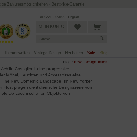
ltige Zahlungsmöglichkeiten
·
Bestprice-Garantie
Tel. 0221 9723920
English
MEIN KONTO
Themenwelten
Vintage Design
Neuheiten
Sale
Blog
Blog
News Design Italien
chille Castiglioni, eine progressive
 der Möbel, Leuchten und Accessoires eine
ly. The New Domestic Landscape“ im New Yorker
r Flos, prägen die italienische Designszene von
hele De Lucchi schaffen Objekte von