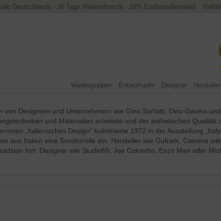
halb Deutschlands
·
30 Tage Widerrufsrecht
·
10% Erstbestellerrabatt
·
Vielfä
Warengruppen
Entwurfsjahr
Designer
Hersteller
en von Designern und Unternehmern wie Gino Sarfatti, Dino Gavina und A
ngstechniken und Materialien arbeitete und der ästhetischen Qualität
men „Italienisches Design“ kulminierte 1972 in der Ausstellung „Ita
 aus Italien eine Sonderrolle ein. Hersteller wie Gufram, Cassina ode
radition fort. Designer wie Studio65, Joe Colombo, Enzo Mari oder Mic