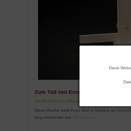
Funktionale
Diese Websi
Marketing
Dat
Zum Tod von Enzo Mari am 19. Oktobe
Tracking
veröffentlicht am Mittwoch, 21. Oktober 2020
Personalisierung
Diese Woche starb Enzo Mari in Mailand an Covid19. 
lang verheiratet war.
Weiterlesen
Service