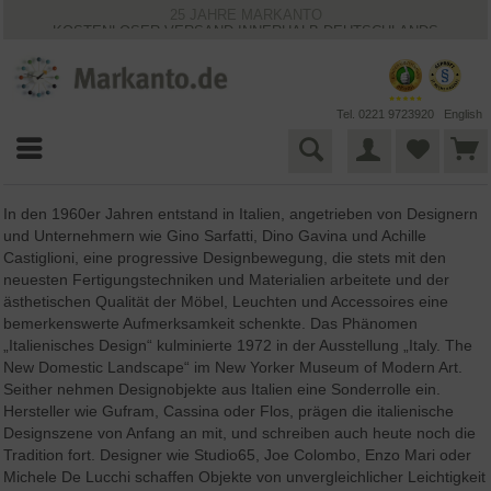
25 JAHRE MARKANTO
KOSTENLOSER VERSAND INNERHALB DEUTSCHLANDS
30 TAGE WIDERRUFSRECHT
VIELFÄLTIGE ZAHLUNGSMÖGLICHKEITEN
BESTPRICE-GARANTIE
Tel. 0221 9723920
English
In den 1960er Jahren entstand in Italien, angetrieben von Designern
und Unternehmern wie Gino Sarfatti, Dino Gavina und Achille
Castiglioni, eine progressive Designbewegung, die stets mit den
neuesten Fertigungstechniken und Materialien arbeitete und der
ästhetischen Qualität der Möbel, Leuchten und Accessoires eine
bemerkenswerte Aufmerksamkeit schenkte. Das Phänomen
„Italienisches Design“ kulminierte 1972 in der Ausstellung „Italy. The
New Domestic Landscape“ im New Yorker Museum of Modern Art.
Seither nehmen Designobjekte aus Italien eine Sonderrolle ein.
Hersteller wie Gufram, Cassina oder Flos, prägen die italienische
Designszene von Anfang an mit, und schreiben auch heute noch die
Tradition fort. Designer wie Studio65, Joe Colombo, Enzo Mari oder
Michele De Lucchi schaffen Objekte von unvergleichlicher Leichtigkeit