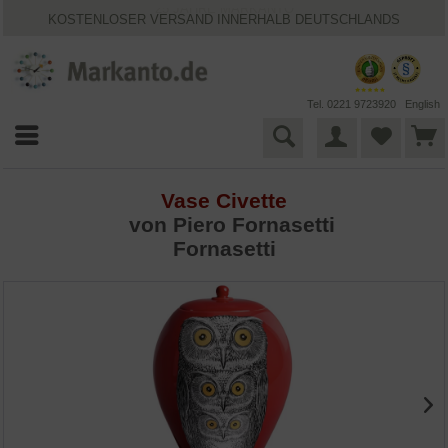
25 JAHRE MARKANTO
KOSTENLOSER VERSAND INNERHALB DEUTSCHLANDS
30 TAGE WIDERRUFSRECHT
VIELFÄLTIGE ZAHLUNGSMÖGLICHKEITEN
BESTPRICE-GARANTIE
Tel. 0221 9723920
English
Vase Civette
von
Piero Fornasetti
Fornasetti