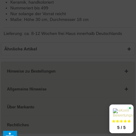
Keramik, handkoloriert
Nummeriert bis 499
Nur solange der Vorrat reicht
Maße: Höhe 30 cm, Durchmesser 18 cm
Lieferung: ca. 8-12 Wochen frei Haus innerhalb Deutschlands
Ähnliche Artikel
Hinweise zu Bestellungen
Allgemeine Hinweise
Über Markanto
Rechtliches
5 / 5