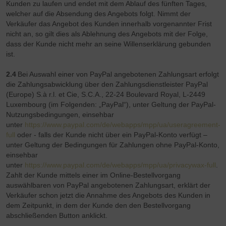
Kunden zu laufen und endet mit dem Ablauf des fünften Tages,
welcher auf die Absendung des Angebots folgt. Nimmt der
Verkäufer das Angebot des Kunden innerhalb vorgenannter Frist
nicht an, so gilt dies als Ablehnung des Angebots mit der Folge,
dass der Kunde nicht mehr an seine Willenserklärung gebunden
ist.
2.4
Bei Auswahl einer von PayPal angebotenen Zahlungsart erfolgt
die Zahlungsabwicklung über den Zahlungsdienstleister PayPal
(Europe) S.à r.l. et Cie, S.C.A., 22-24 Boulevard Royal, L-2449
Luxembourg (im Folgenden: „PayPal“), unter Geltung der PayPal-
Nutzungsbedingungen, einsehbar
unter
https://www.paypal.com/de/webapps/mpp/ua/useragreement-
full
oder - falls der Kunde nicht über ein PayPal-Konto verfügt –
unter Geltung der Bedingungen für Zahlungen ohne PayPal-Konto,
einsehbar
unter
https://www.paypal.com/de/webapps/mpp/ua/privacywax-full
.
Zahlt der Kunde mittels einer im Online-Bestellvorgang
auswählbaren von PayPal angebotenen Zahlungsart, erklärt der
Verkäufer schon jetzt die Annahme des Angebots des Kunden in
dem Zeitpunkt, in dem der Kunde den den Bestellvorgang
abschließenden Button anklickt.