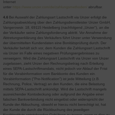
Internet
unter
https://www.unzer.com/de/zahlungsmethoden/
abrufbar.
4.6
Bei Auswahl der Zahlungsart Lastschrift via Unzer erfolgt die
Zahlungsabwicklung über den Zahlungsdienstleister Unzer GmbH,
Vangerowstr. 18, 69115 Heidelberg (nachfolgend „Unzer“), an die
der Verkäufer seine Zahlungsforderung abtritt. Vor Annahme der
Abtretungserklärung des Verkäufers führt Unzer unter Verwendung
der übermittelten Kundendaten eine Bonitätsprüfung durch. Der
Verkäufer behält sich vor, dem Kunden die Zahlungsart Lastschrift
via Unzer im Falle eines negativen Prüfungsergebnisses zu
verweigern. Wird die Zahlungsart Lastschrift via Unzer von Unzer
zugelassen, zieht Unzer den Rechnungsbetrag nach Erteilung
eines SEPA-Lastschriftmandats, nicht jedoch vor Ablauf der Frist
für die Vorabinformation vom Bankkonto des Kunden ein.
Vorabinformation ("Pre-Notification") ist jede Mitteilung (z.B.
Rechnung, Police, Vertrag) an den Kunden, die eine Belastung
mittels SEPA-Lastschrift ankündigt. Wird die Lastschrift mangels
ausreichender Kontodeckung oder aufgrund der Angabe einer
falschen Bankverbindung nicht eingelöst oder widerspricht der
Kunde der Abbuchung, obwohl er hierzu nicht berechtigt ist, hat
der Kunde die durch die Rückbuchung des jeweiligen
Kreditinstituts entstehenden Gebühren zu tragen, wenn er dies zu