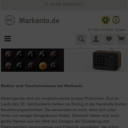
25 JAHRE MARKANTO
KOSTENLOSER VERSAND INNERHALB DEUTSCHLANDS
30 TAGE WIDERRUFSRECHT
VIELFÄLTIGE ZAHLUNGSMÖGLICHKEITEN
BESTPRICE-GARANTIE
Tel. 0221 9723920
English
Radios und Taschenrechner bei Markanto
Elektrogeräte sind ein vergleichsweise junges Phänomen: Erst im
Laufe des 20. Jahrhunderts hielten sie Einzug in die Haushalte breiter
Bevölkerungsschichten. Da verwundert es nicht, dass sich unter
ihnen nur wenige Designikonen finden. Dennoch haben sich auch
große Namen aus der Welt des Designs der Gestaltung von
Elektrogeräten angenommen und Entwürfe abgeliefert, die schon