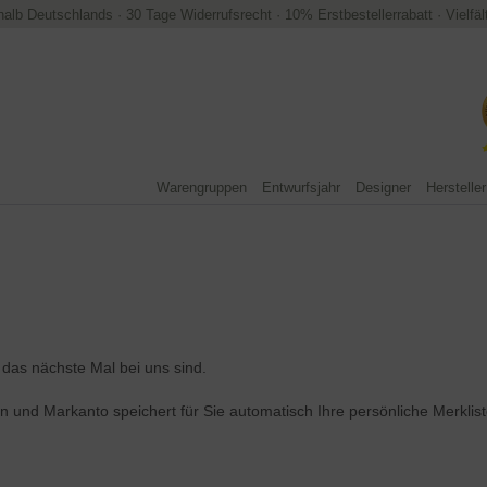
halb Deutschlands
·
30 Tage Widerrufsrecht
·
10% Erstbestellerrabatt
·
Vielfä
Warengruppen
Entwurfsjahr
Designer
Hersteller
e das nächste Mal bei uns sind.
zen und Markanto speichert für Sie automatisch Ihre persönliche Merkl