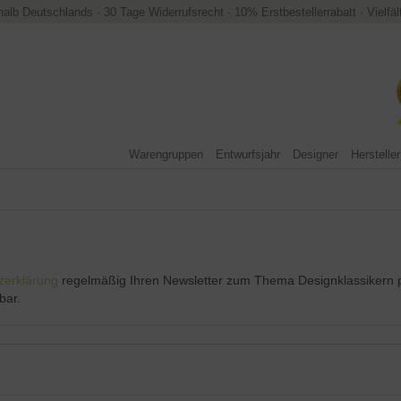
halb Deutschlands
·
30 Tage Widerrufsrecht
·
10% Erstbestellerrabatt
·
Vielfä
Warengruppen
Entwurfsjahr
Designer
Hersteller
zerklärung
regelmäßig Ihren Newsletter zum Thema Designklassikern per
bar.