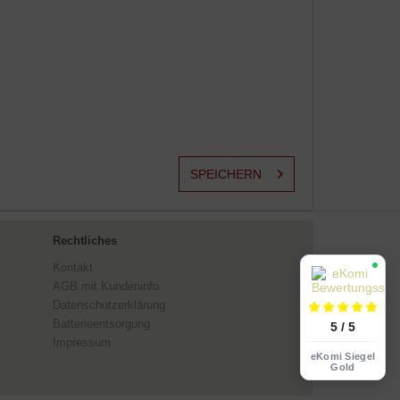
SPEICHERN
Rechtliches
Kontakt
AGB mit Kundeninfo
Datenschutzerklärung
Batterieentsorgung
5 / 5
Impressum
eKomi Siegel
Gold