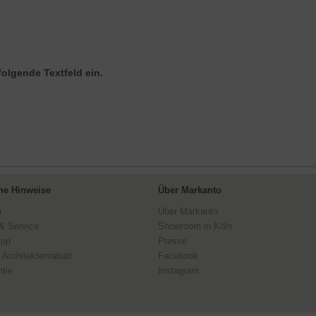
folgende Textfeld ein.
ne Hinweise
Über Markanto
r
Über Markanto
& Service
Showroom in Köln
ipp
Presse
 Architektenrabatt
Facebook
tie
Instagram