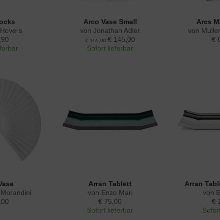
locks
Arco Vase Small
Arcs M
 Hovers
von Jonathan Adler
von Mulle
,90
€ 145,00
€ 
€ 195,00
eferbar
Sofort lieferbar
Vase
Arran Tablett
Arran Tabl
 Morandini
von Enzo Mari
von 
,00
€ 75,00
€ 
Sofort lieferbar
Sofort