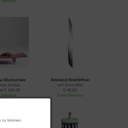
 lieferbar
 Obstschale
Ameland Brieföffner
risa Jordan
von Enzo Mari
ab € 345,00
€ 48,50
 lieferbar
Sofort lieferbar
Aktiv
n zu können.
Aktiv