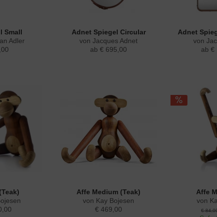
ll Small
Adnet Spiegel Circular
Adnet Spieg
an Adler
von Jacques Adnet
von Ja
,00
ab € 695,00
ab €
(Teak)
Affe Medium (Teak)
Affe M
Bojesen
von Kay Bojesen
von K
0,00
€ 469,00
€ 84,0