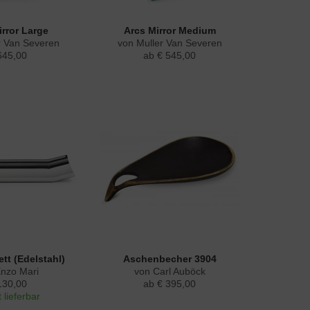
irror Large
Arcs Mirror Medium
r Van Severen
von Muller Van Severen
645,00
ab € 545,00
ett (Edelstahl)
Aschenbecher 3904
Enzo Mari
von Carl Auböck
130,00
ab € 395,00
 lieferbar