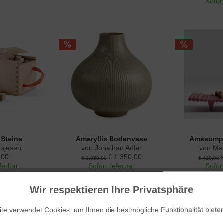
Sofort
-Steine
Amaryllis Bodenvase
Amasumpa
Bojesen
von Jonathan Adler
von Ma
,00
€ 1.350,00
€ 1.850,00
€ 420,00
eferbar
Sofort lieferbar
Sofort
Wir respektieren Ihre Privatsphäre
te verwendet Cookies, um Ihnen die bestmögliche Funktionalität biete