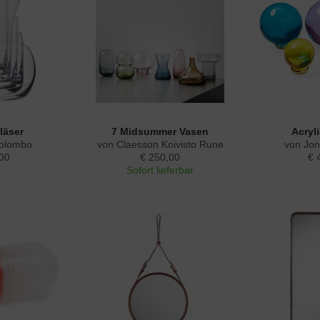
läser
7 Midsummer Vasen
Acryl
Colombo
von Claesson Koivisto Rune
von Jon
00
€ 250,00
€ 
Sofort lieferbar