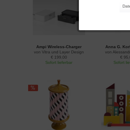
Dat
Tracking
Personalisierung
Ampi Wireless-Charger
Anna G. Kor
Service
von Vitra und Layer Design
von Alessand
€ 199,00
€ 95,
Sofort lieferbar
Sofort li