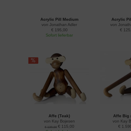
Acrylic Pill Medium
Acrylic Pi
von Jonathan Adler
von Jonath
€ 195,00
€ 125
Sofort lieferbar
Affe (Teak)
Affe Big 
von Kay Bojesen
von Kay 
€ 115,00
€ 1.59
€ 139,00