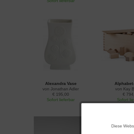
Sofort lieferbar
Alexandra Vase
Alphabet
von Jonathan Adler
von Kay 
€ 195,00
€ 794
Sofort lieferbar
Sofort li
Funktionale
Diese Websi
Marketing