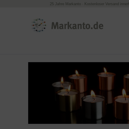
25 Jahre Markanto
·
Kostenloser Versand inner