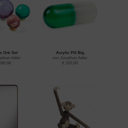
ic Orb Set
Acrylic Pill Big
athan Adler
von Jonathan Adler
490,00
€ 320,00