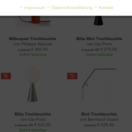
Aktiv
Personalisierung
Impressum
Datenschutzerklärung
Kontakt
Aktiv
Service
Bilboquet Tischleuchte
Bilia Mini Tischleuchte
von Philippe Malouin
von Gio Ponti
€ 265,00
ab € 275,00
€ 295,00
€ 310,00
Sofort lieferbar
Sofort lieferbar
Bilia Tischleuchte
Bird Tischleuchte
von Gio Ponti
von Bernhard Osann
ab € 525,00
€ 525,00
€ 590,00
€ 595,00
Sofort lieferbar