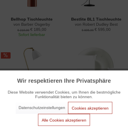
Bellhop Tischleuchte
Bestlite BL1 Tischleuchte
von Barber Osgerby
von Robert Dudley Best
€ 185,00
€ 595,00
€ 210,00
€ 695,00
Sofort lieferbar
Wir respektieren Ihre Privatsphäre
Aktiv
Funktionale
Diese Website verwendet Cookies, um Ihnen die bestmögliche
Bestlite BL2 Tischleuchte
Biagio Tischleuchte
Funktionalität bieten zu können.
von Robert Dudley Best
von Afra und Tobia Scarpa
Aktiv
Marketing
€ 595,00
Kauf auf Anfrage
€ 695,00
Datenschutzeinstellungen
Cookies akzeptieren
Aktiv
Tracking
Alle Cookies akzeptieren