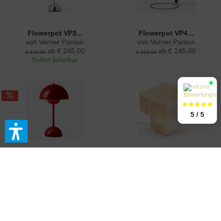
Flowerpot VP3...
Flowerpot VP4...
von Verner Panton
von Verner Panton
ab € 245,00
ab € 245,00
€ 310,00
€ 310,00
Sofort lieferbar
5 / 5
Flowerpot VP9 Portable
Fluid Joinery Lamp
von Verner Panton
von Linde Freya Tangelder
ab € 145,00
€ 1.845,00
€ 185,00
Sofort lieferbar