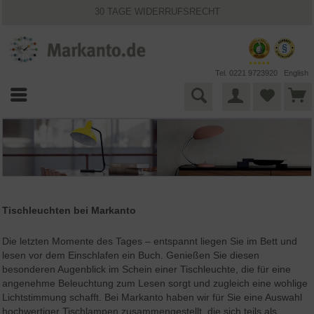
VIELFÄLTIGE ZAHLUNGSMÖGLICHKEITEN
BESTPRICE-GARANTIE
25 JAHRE MARKANTO
KOSTENLOSER VERSAND INNERHALB DEUTSCHLANDS
30 TAGE WIDERRUFSRECHT
Tel. 0221 9723920
English
Tischleuchten bei Markanto
Die letzten Momente des Tages – entspannt liegen Sie im Bett und
lesen vor dem Einschlafen ein Buch. Genießen Sie diesen
besonderen Augenblick im Schein einer Tischleuchte, die für eine
angenehme Beleuchtung zum Lesen sorgt und zugleich eine wohlige
Lichtstimmung schafft. Bei Markanto haben wir für Sie eine Auswahl
hochwertiger Tischlampen zusammengestellt, die sich teils als