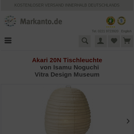
KOSTENLOSER VERSAND INNERHALB DEUTSCHLANDS
30 TAGE WIDERRUFSRECHT
VIELFÄLTIGE ZAHLUNGSMÖGLICHKEITEN
BESTPRICE-GARANTIE
25 JAHRE MARKANTO
Tel. 0221 9723920
English
Akari 20N Tischleuchte
von
Isamu Noguchi
Vitra Design Museum