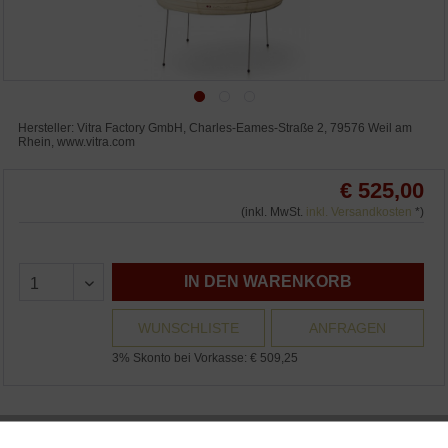
Hersteller: Vitra Factory GmbH, Charles-Eames-Straße 2, 79576 Weil am
Rhein, www.vitra.com
€ 525,00
(inkl. MwSt.
inkl. Versandkosten
*)
IN DEN WARENKORB
WUNSCHLISTE
ANFRAGEN
3% Skonto bei Vorkasse: € 509,25
Vitra Design Museum Akari 20N Tischleuchte / Akari 20N Table