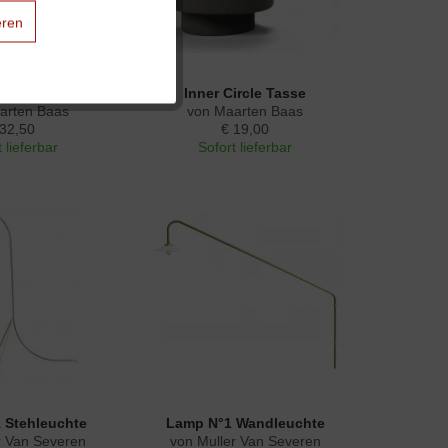
eren
Aktiv
cle Karaffe...
Inner Circle Tasse
arten Baas
von Maarten Baas
Aktiv
 32,50
€ 19,00
 lieferbar
Sofort lieferbar
Aktiv
 Stehleuchte
Lamp N°1 Wandleuchte
r Van Severen
von Muller Van Severen