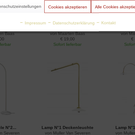
enschutzeinstellungen
Cookies akzeptieren
Alle Cookies akzepti
Impressum
Datenschutzerklärung
Kontakt
 Glas Big
Inner Circle Glas Small
Inner Cir
en Baas
von Maarten Baas
von Ma
00
€ 19,00
€
eferbar
Sofort lieferbar
Sofort
e N°2...
Lamp N°1 Deckenleuchte
Lamp N°1
an Severen
von Muller Van Severen
von Mulle