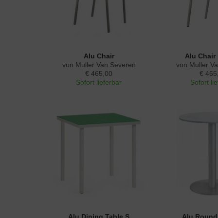
Alu Chair
Alu Chair 
von Muller Van Severen
von Muller V
€ 465,00
€ 465
Sofort lieferbar
Sofort li
Alu Dining Table S
Alu Round