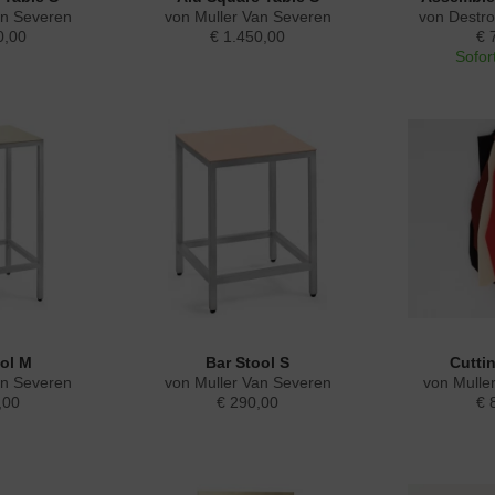
an Severen
von Muller Van Severen
von Destro
0,00
€ 1.450,00
€ 
Sofort
ool M
Bar Stool S
Cutti
an Severen
von Muller Van Severen
von Mulle
,00
€ 290,00
€ 