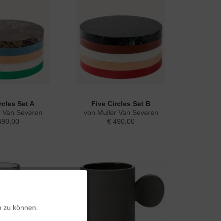
rcles Set A
Five Circles Set B
r Van Severen
von Muller Van Severen
490,00
€ 490,00
Aktiv
n zu können.
Aktiv