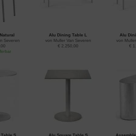
Natural
Alu Dining Table L
Alu Din
an Severen
von Muller Van Severen
von Mulle
,00
€ 2.250,00
€ 1
eferbar
 Table S
Alu Square Table S
Assemble 