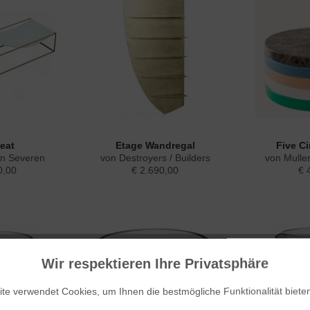
eat
Etage Wandregal
Five Ci
an Severen
von Destroyers / Builders
von Mulle
0,00
€ 2.690,00
€ 
Wir respektieren Ihre Privatsphäre
te verwendet Cookies, um Ihnen die bestmögliche Funktionalität biete