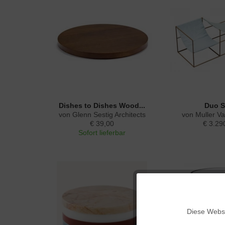
Dishes to Dishes Wood...
Duo S
von Glenn Sestig Architects
von Muller V
€ 39,00
€ 3.29
Sofort lieferbar
Funktionale
Diese Websi
Marketing