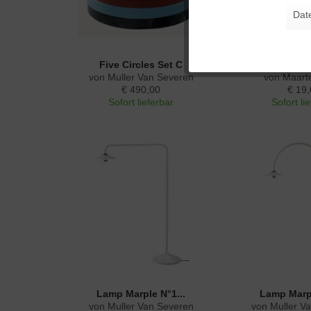
Dat
Tracking
Five Circles Set C
Inner Circle
von Muller Van Severen
von Maart
Personalisierung
€ 490,00
€ 19,
Sofort lieferbar
Sofort li
Service
Lamp Marple N°1...
Lamp Marpl
von Muller Van Severen
von Muller V