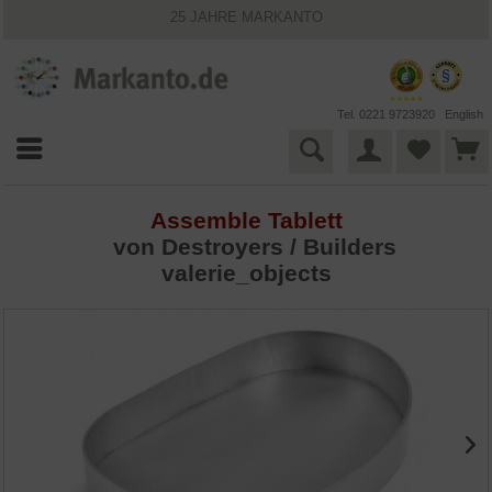
25 JAHRE MARKANTO
KOSTENLOSER VERSAND INNERHALB DEUTSCHLANDS
30 TAGE WIDERRUFSRECHT
VIELFÄLTIGE ZAHLUNGSMÖGLICHKEITEN
BESTPRICE-GARANTIE
Tel. 0221 9723920
English
Assemble Tablett
von Destroyers / Builders
valerie_objects