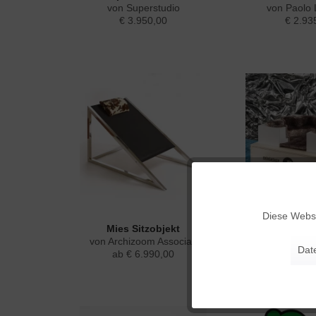
von Superstudio
von Paolo
€ 3.950,00
€ 2.93
Funktionale
Diese Websi
Mies Sitzobjekt
Miniatur S
Marketing
von Archizoom Associati
von Archizoom
Dat
ab € 6.990,00
€ 875
Sofort li
Tracking