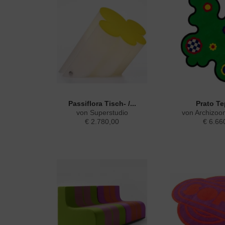
Personalisierung
Service
Passiflora Tisch- /...
Prato T
von Superstudio
von Archizoom
€ 2.780,00
€ 6.66