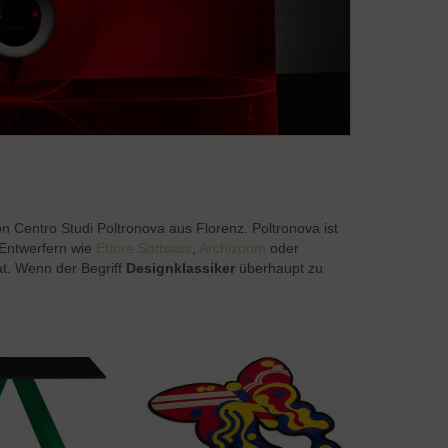
on Centro Studi Poltronova aus Florenz. Poltronova ist
n Entwerfern wie
Ettore Sottsass
,
Archizoom
oder
at. Wenn der Begriff
Designklassiker
überhaupt zu