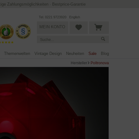
ltige Zahlungsmöglichkeiten
·
Bestprice-Garantie
Tel. 0221 9723920
English
MEIN KONTO
Themenwelten
Vintage Design
Neuheiten
Sale
Blog
Hersteller
Poltronova