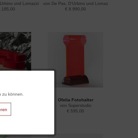
’Urbino und Lomazzi
von De Pas, D’Urbino und Lomazzi
1.185,00
€ 8.990,00
Aktiv
n zu können.
uperonda Sofa
Ofelia Fotohalter
Aktiv
zoom Associati
von Superstudio
eren
415,00
€ 595,00
 lieferbar
Aktiv
Aktiv