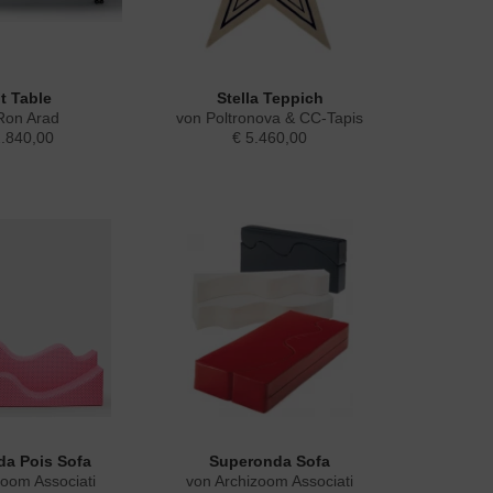
it Table
Stella Teppich
Ron Arad
von Poltronova & CC-Tapis
2.840,00
€ 5.460,00
a Pois Sofa
Superonda Sofa
zoom Associati
von Archizoom Associati