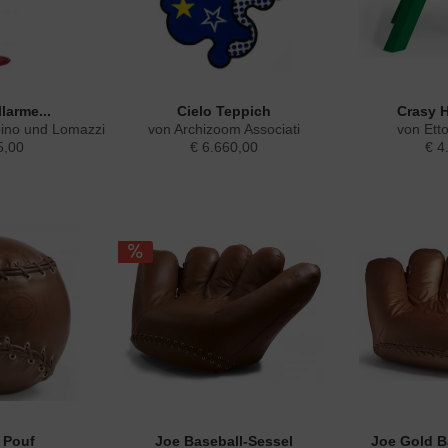
larme...
Cielo Teppich
Crasy H
bino und Lomazzi
von Archizoom Associati
von Ett
5,00
€ 6.660,00
€ 4
l Pouf
Joe Baseball-Sessel
Joe Gold B