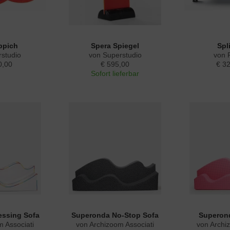
ppich
Spera Spiegel
Spl
studio
von Superstudio
von 
0,00
€ 595,00
€ 3
Sofort lieferbar
essing Sofa
Superonda No-Stop Sofa
Superond
 Associati
von Archizoom Associati
von Archi