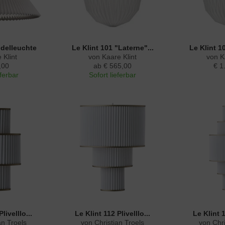
ndelleuchte
Le Klint 101 "Laterne"...
Le Klint 1
 Klint
von Kaare Klint
von K
,00
ab € 565,00
€ 1
eferbar
Sofort lieferbar
livelllo...
Le Klint 112 Plivelllo...
Le Klint 1
an Troels
von Christian Troels
von Chri