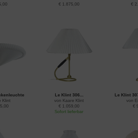
5,00
€ 1.875,00
€ 2
eckenleuchte
Le Klint 306...
Le Klint 3
 Klint
von Kaare Klint
von E
5,00
€ 1.059,00
€ 
Sofort lieferbar