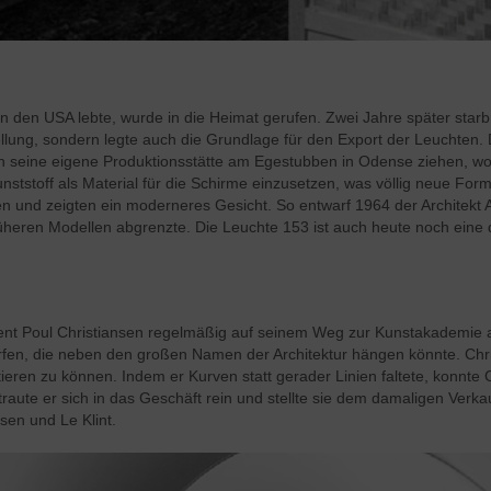
in den USA lebte, wurde in die Heimat gerufen. Zwei Jahre später starb
stellung, sondern legte auch die Grundlage für den Export der Leuchten
n seine eigene Produktionsstätte am Egestubben in Odense ziehen, 
unststoff als Material für die Schirme einzusetzen, was völlig neue For
en und zeigten ein moderneres Gesicht. So entwarf 1964 der Architekt
rüheren Modellen abgrenzte. Die Leuchte 153 ist auch heute noch eine 
ent Poul Christiansen regelmäßig auf seinem Weg zur Kunstakademie am 
fen, die neben den großen Namen der Architektur hängen könnte. Chris
ieren zu können. Indem er Kurven statt gerader Linien faltete, konnte 
ute er sich in das Geschäft rein und stellte sie dem damaligen Verkauf
en und Le Klint.