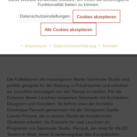
Funktionalität bieten zu können.
Aktiv
Marketing
Datenschutzeinstellungen
Cookies akzeptieren
Aktiv
Tracking
Alle Cookies akzeptieren
Wandleuchte G1
Wandleuchte G25
Aktiv
Personalisierung
Impressum
Datenschutzerklärung
Kontakt
von Pierre Guariche
von Pierre Guariche
€ 2.990,00
€ 1.695,00
€ 3.360,00
€ 1.890,00
Aktiv
Service
Die Kollektionen der hauseigenen Marke Sammode Studio sind
perfekt geeignet für die Nutzung in Privaträumen und erlauben
es, Leuchten sozusagen von der Stange zu kaufen. Für die
Entwürfe dieser Leuchten kooperiert Sammode mit Architekten,
Designern und Künstlern. So lieferte etwa der Architekt
Dominique Perrault gemeinsam mit der Designerin Gaëlle
Lauriot-Prévost, die in seinem Studio als künstlerische
Direktorin arbeitet, die Entwürfe für zwei Leuchten im
Programm von Sammode Studio. Perrault, der etwa für die DC
Towers in Wien, einen Erweiterungsbau des Europäischen