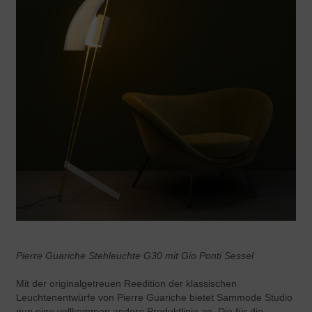
Pierre Guariche Stehleuchte G30 mit Gio Ponti Sessel
Mit der originalgetreuen Reedition der klassischen
Leuchtenentwürfe von Pierre Guariche bietet Sammode Studio
nun eine vollkommen andere Produktlinie an. Die für die