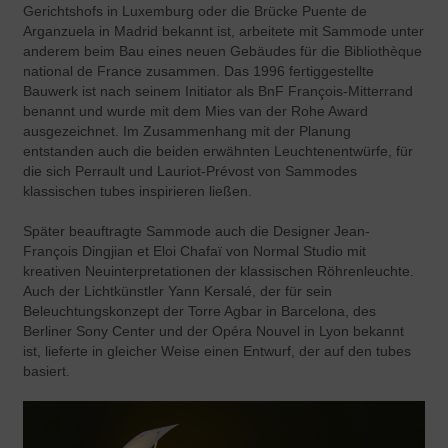
Gerichtshofs in Luxemburg oder die Brücke Puente de
Arganzuela in Madrid bekannt ist, arbeitete mit Sammode unter
anderem beim Bau eines neuen Gebäudes für die Bibliothèque
national de France zusammen. Das 1996 fertiggestellte
Bauwerk ist nach seinem Initiator als BnF François-Mitterrand
benannt und wurde mit dem Mies van der Rohe Award
ausgezeichnet. Im Zusammenhang mit der Planung
entstanden auch die beiden erwähnten Leuchtenentwürfe, für
die sich Perrault und Lauriot-Prévost von Sammodes
klassischen tubes inspirieren ließen.
Später beauftragte Sammode auch die Designer Jean-
François Dingjian et Eloi Chafaï von Normal Studio mit
kreativen Neuinterpretationen der klassischen Röhrenleuchte.
Auch der Lichtkünstler Yann Kersalé, der für sein
Beleuchtungskonzept der Torre Agbar in Barcelona, des
Berliner Sony Center und der Opéra Nouvel in Lyon bekannt
ist, lieferte in gleicher Weise einen Entwurf, der auf den tubes
basiert.