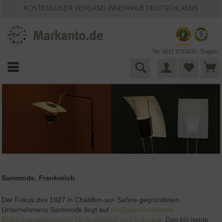
KOSTENLOSER VERSAND INNERHALB DEUTSCHLANDS
30 TAGE WIDERRUFSRECHT
VIELFÄLTIGE ZAHLUNGSMÖGLICHKEITEN
BESTPRICE-GARANTIE
25 JAHRE MARKANTO
Tel. 0221 9723920
English
Sammode, Frankreich
Der Fokus des 1927 in Châtillon-sur-Saône gegründeten
Unternehmens Sammode liegt auf
maßgeschneiderten
Beleuchtungslösungen für Architektur und Industrie
. Das bis heute