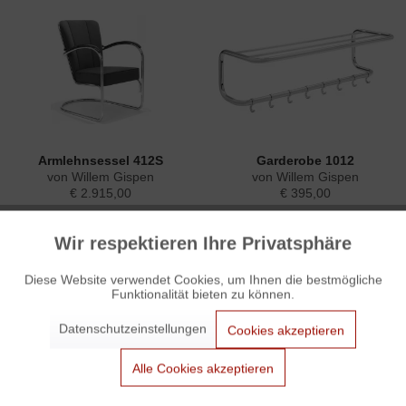
Armlehnsessel 412S
Garderobe 1012
von Willem Gispen
von Willem Gispen
€ 2.915,00
€ 395,00
Wir respektieren Ihre Privatsphäre
Aktiv
Funktionale
Diese Website verwendet Cookies, um Ihnen die bestmögliche
Funktionalität bieten zu können.
Aktiv
Marketing
Datenschutzeinstellungen
Cookies akzeptieren
Aktiv
Tracking
Alle Cookies akzeptieren
Garderobe 1013
Gispen Stuhl 116