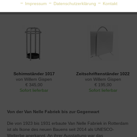
Aktiv
von Willem Gispen
von Wim Rietveld
Personalisierung
Impressum
Datenschutzerklärung
Kontakt
€ 435,00
€ 460,00
Aktiv
Service
Schirmständer 1017
Zeitschriftenständer 1022
von Willem Gispen
von Willem Gispen
€ 345,00
€ 195,00
Sofort lieferbar
Sofort lieferbar
Von der Van Nelle Fabriek bis zur Gegenwart
Die von 1923 bis 1931 erbaute Van Nelle Fabriek in Rotterdam
ist als Ikone des neuen Bauens seit 2014 als UNESCO-
Welterbe anerkannt. An ihrer Ausstattung war das