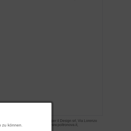
Aktiv
steller: Centro Studi Poltronova per il Design srl, Via Lorenzo
n zu können.
tolini 2, 50124 Firenze, Italien, www.poltronova.it,