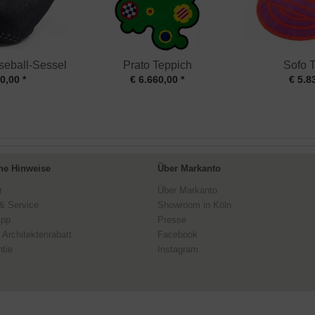
seball-Sessel
Prato Teppich
Sofo 
0,00 *
€ 6.660,00 *
€ 5.8
ne Hinweise
Über Markanto
r
Über Markanto
& Service
Showroom in Köln
ipp
Presse
 Architektenrabatt
Facebook
tie
Instagram