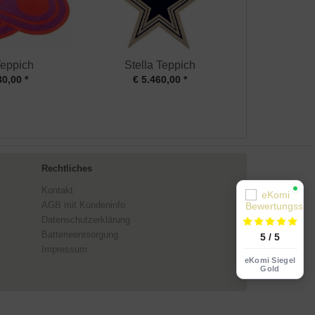
Teppich
Stella Teppich
30,00 *
€ 5.460,00 *
Rechtliches
Kontakt
AGB mit Kundeninfo
Datenschutzerklärung
Batterieentsorgung
5 / 5
Impressum
eKomi Siegel
Gold