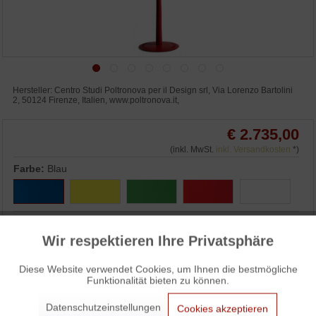
Hersteller: Centro Studi Poltronova per il Design srl, Via Lorenzo Bartolini
2, 50124 Firenze, Italien, www.poltronova.it,
€ 2.735,00
(inkl. MwSt.
inkl. Versandkosten
*)
Farbe:
Blau
Wir respektieren Ihre Privatsphäre
Aktiv
Funktionale
IN DEN WARENKORB
Diese Website verwendet Cookies, um Ihnen die bestmögliche
Funktionalität bieten zu können.
Aktiv
Marketing
WUNSCHLISTE
ANFRAGEN
Datenschutzeinstellungen
3% Skonto bei Vorkasse: € 2.652,95
Cookies akzeptieren