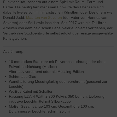
Funktionalität, sondern auf einem Spiel mit Raum, Form und
Farbe.
Die häufig farbintensiven Entwürfe des Ehepaars
sind
dabei teilweise von minimalistischen Künstlern oder Designern wie
Donald Judd,
Maarten van Severen
(der Vater von Hannes van
Severen) oder Sol Lewitt inspiriert
.
Seit 2017 wird ein Teil ihrer
Arbeiten von dem belgischen Label valerie_objects vertrieben, der
Vertrieb ihre Studioentwürfe selbst erfolgt über einige ausgewählte
Kunstgalerien.
Ausführung:
18 mm dickes Stahlrohr mit Pulverbeschichtung oder ohne
Pulverbeschichtung (= silber)
Alternativ verchromt oder als Messing-Edition
Schirm aus Glas
Wandhalterung Messingfarbig oder verchromt (passend zur
Leuchte)
Weißes Kabel mit Schalter
Fassung E27, 4 Watt, 2.700 Kelvin, 350 Lumen, Lieferung
inklusive Leuchtmittel mit Silberkappe
Maße: Gesamtlänge 103 cm, Gesamthöhe 100 cm,
Durchmesser Leuchtenschirm 25 cm