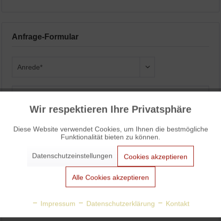
Anfrage-Formular
Wir respektieren Ihre Privatsphäre
Aktiv
Funktionale
Diese Website verwendet Cookies, um Ihnen die bestmögliche
Funktionalität bieten zu können.
Aktiv
Marketing
Datenschutzeinstellungen
Cookies akzeptieren
Aktiv
Tracking
Alle Cookies akzeptieren
Aktiv
Personalisierung
Impressum
Datenschutzerklärung
Kontakt