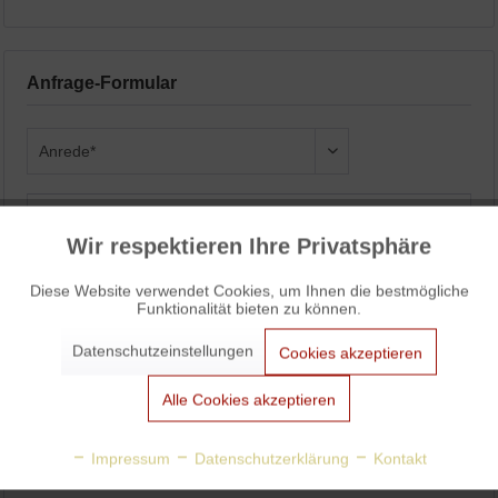
Anfrage-Formular
Wir respektieren Ihre Privatsphäre
Aktiv
Funktionale
Diese Website verwendet Cookies, um Ihnen die bestmögliche
Funktionalität bieten zu können.
Aktiv
Marketing
Datenschutzeinstellungen
Cookies akzeptieren
Aktiv
Tracking
Alle Cookies akzeptieren
Aktiv
Personalisierung
Impressum
Datenschutzerklärung
Kontakt