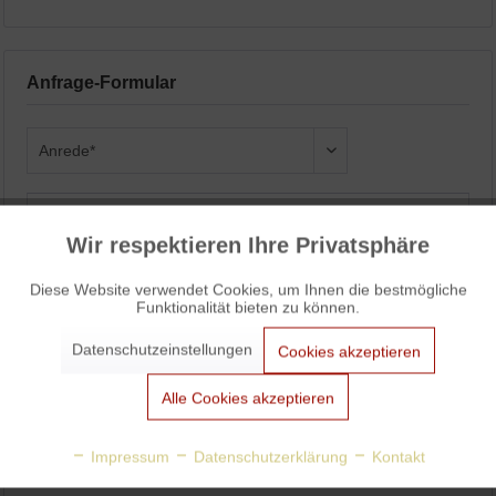
Anfrage-Formular
Wir respektieren Ihre Privatsphäre
Aktiv
Funktionale
Diese Website verwendet Cookies, um Ihnen die bestmögliche
Funktionalität bieten zu können.
Aktiv
Marketing
Datenschutzeinstellungen
Cookies akzeptieren
Aktiv
Tracking
Alle Cookies akzeptieren
Aktiv
Personalisierung
Impressum
Datenschutzerklärung
Kontakt