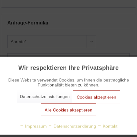
Anfrage-Formular
Wir respektieren Ihre Privatsphäre
Aktiv
Funktionale
Diese Website verwendet Cookies, um Ihnen die bestmögliche
Funktionalität bieten zu können.
Aktiv
Marketing
Datenschutzeinstellungen
Cookies akzeptieren
Aktiv
Tracking
Alle Cookies akzeptieren
Aktiv
Personalisierung
Impressum
Datenschutzerklärung
Kontakt