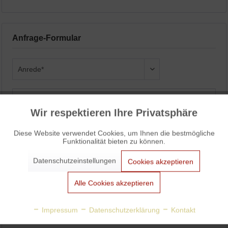
Anfrage-Formular
Wir respektieren Ihre Privatsphäre
Aktiv
Funktionale
Diese Website verwendet Cookies, um Ihnen die bestmögliche
Funktionalität bieten zu können.
Aktiv
Marketing
Datenschutzeinstellungen
Cookies akzeptieren
Aktiv
Tracking
Alle Cookies akzeptieren
Aktiv
Personalisierung
Impressum
Datenschutzerklärung
Kontakt