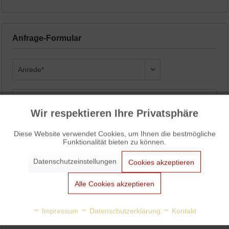
Anfrage-Formular
Wir respektieren Ihre Privatsphäre
Aktiv
Funktionale
Diese Website verwendet Cookies, um Ihnen die bestmögliche
Funktionalität bieten zu können.
Aktiv
Marketing
Datenschutzeinstellungen
Cookies akzeptieren
Aktiv
Tracking
Alle Cookies akzeptieren
Aktiv
Personalisierung
Impressum
Datenschutzerklärung
Kontakt