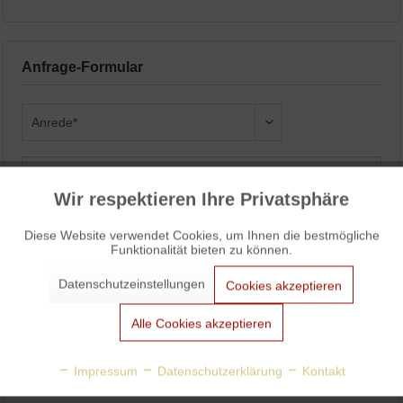
Anfrage-Formular
Wir respektieren Ihre Privatsphäre
Aktiv
Funktionale
Diese Website verwendet Cookies, um Ihnen die bestmögliche
Funktionalität bieten zu können.
Aktiv
Marketing
Datenschutzeinstellungen
Cookies akzeptieren
Aktiv
Tracking
Alle Cookies akzeptieren
Aktiv
Personalisierung
Impressum
Datenschutzerklärung
Kontakt