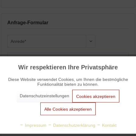
Anfrage-Formular
Wir respektieren Ihre Privatsphäre
Aktiv
Funktionale
Diese Website verwendet Cookies, um Ihnen die bestmögliche
Funktionalität bieten zu können.
Aktiv
Marketing
Datenschutzeinstellungen
Cookies akzeptieren
Aktiv
Tracking
Alle Cookies akzeptieren
Aktiv
Personalisierung
Impressum
Datenschutzerklärung
Kontakt