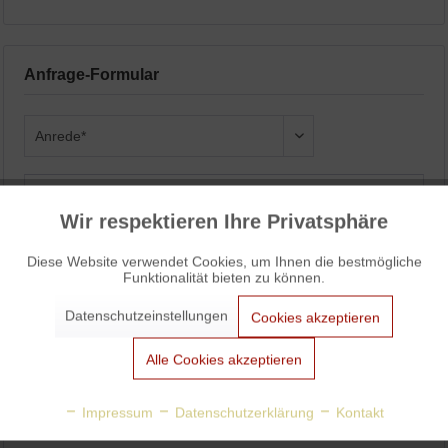
Anfrage-Formular
Wir respektieren Ihre Privatsphäre
Aktiv
Funktionale
Diese Website verwendet Cookies, um Ihnen die bestmögliche
Funktionalität bieten zu können.
Aktiv
Marketing
Datenschutzeinstellungen
Cookies akzeptieren
Aktiv
Tracking
Alle Cookies akzeptieren
Aktiv
Personalisierung
Impressum
Datenschutzerklärung
Kontakt