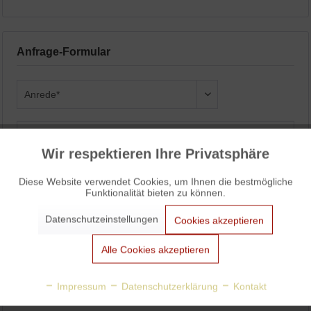
Anfrage-Formular
Wir respektieren Ihre Privatsphäre
Aktiv
Funktionale
Diese Website verwendet Cookies, um Ihnen die bestmögliche
Funktionalität bieten zu können.
Aktiv
Marketing
Datenschutzeinstellungen
Cookies akzeptieren
Aktiv
Tracking
Alle Cookies akzeptieren
Aktiv
Personalisierung
Impressum
Datenschutzerklärung
Kontakt