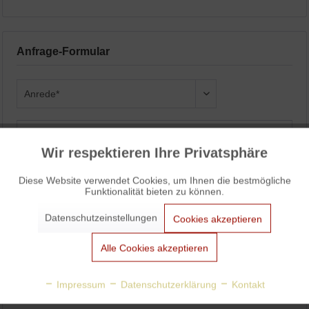
Anfrage-Formular
Wir respektieren Ihre Privatsphäre
Aktiv
Funktionale
Diese Website verwendet Cookies, um Ihnen die bestmögliche
Funktionalität bieten zu können.
Aktiv
Marketing
Datenschutzeinstellungen
Cookies akzeptieren
Aktiv
Tracking
Alle Cookies akzeptieren
Aktiv
Personalisierung
Impressum
Datenschutzerklärung
Kontakt