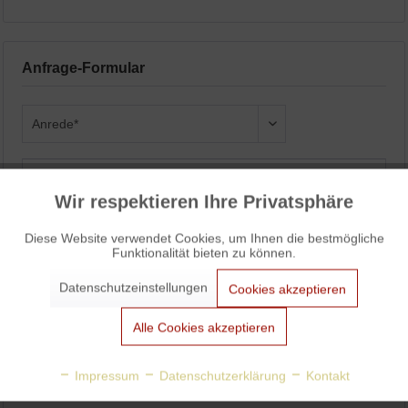
Anfrage-Formular
Wir respektieren Ihre Privatsphäre
Aktiv
Funktionale
Diese Website verwendet Cookies, um Ihnen die bestmögliche
Funktionalität bieten zu können.
Aktiv
Marketing
Datenschutzeinstellungen
Cookies akzeptieren
Aktiv
Tracking
Alle Cookies akzeptieren
Aktiv
Personalisierung
Impressum
Datenschutzerklärung
Kontakt