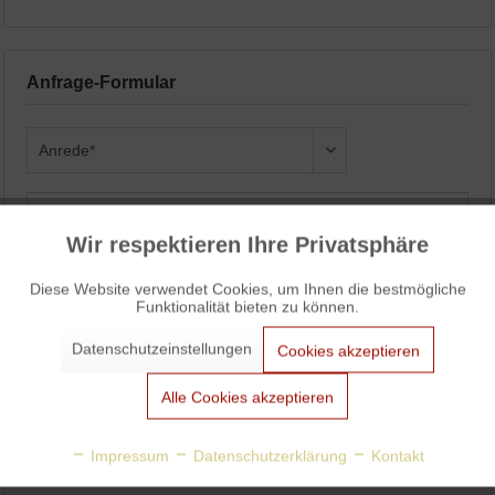
Anfrage-Formular
Wir respektieren Ihre Privatsphäre
Aktiv
Funktionale
Diese Website verwendet Cookies, um Ihnen die bestmögliche
Funktionalität bieten zu können.
Aktiv
Marketing
Datenschutzeinstellungen
Cookies akzeptieren
Aktiv
Tracking
Alle Cookies akzeptieren
Aktiv
Personalisierung
Impressum
Datenschutzerklärung
Kontakt