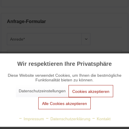
Anfrage-Formular
Wir respektieren Ihre Privatsphäre
Aktiv
Funktionale
Diese Website verwendet Cookies, um Ihnen die bestmögliche
Funktionalität bieten zu können.
Aktiv
Marketing
Datenschutzeinstellungen
Cookies akzeptieren
Aktiv
Tracking
Alle Cookies akzeptieren
Aktiv
Personalisierung
Impressum
Datenschutzerklärung
Kontakt