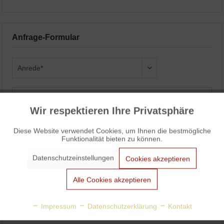
Anfrage-Formular
Wir respektieren Ihre Privatsphäre
Aktiv
Funktionale
Diese Website verwendet Cookies, um Ihnen die bestmögliche
Funktionalität bieten zu können.
Aktiv
Marketing
Datenschutzeinstellungen
Cookies akzeptieren
Aktiv
Tracking
Alle Cookies akzeptieren
Aktiv
Personalisierung
Impressum
Datenschutzerklärung
Kontakt