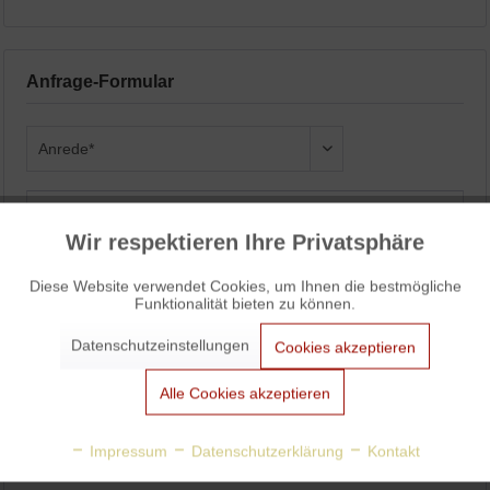
Anfrage-Formular
Wir respektieren Ihre Privatsphäre
Aktiv
Funktionale
Diese Website verwendet Cookies, um Ihnen die bestmögliche
Funktionalität bieten zu können.
Aktiv
Marketing
Datenschutzeinstellungen
Cookies akzeptieren
Aktiv
Tracking
Alle Cookies akzeptieren
Aktiv
Personalisierung
Impressum
Datenschutzerklärung
Kontakt