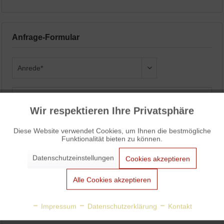
Anfrage-Formular
Wir respektieren Ihre Privatsphäre
Aktiv
Funktionale
Diese Website verwendet Cookies, um Ihnen die bestmögliche
Funktionalität bieten zu können.
Aktiv
Marketing
Datenschutzeinstellungen
Cookies akzeptieren
Aktiv
Tracking
Alle Cookies akzeptieren
Aktiv
Personalisierung
Impressum
Datenschutzerklärung
Kontakt