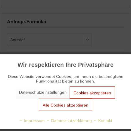
Anfrage-Formular
Wir respektieren Ihre Privatsphäre
Aktiv
Funktionale
Diese Website verwendet Cookies, um Ihnen die bestmögliche
Funktionalität bieten zu können.
Aktiv
Marketing
Datenschutzeinstellungen
Cookies akzeptieren
Aktiv
Tracking
Alle Cookies akzeptieren
Aktiv
Personalisierung
Impressum
Datenschutzerklärung
Kontakt