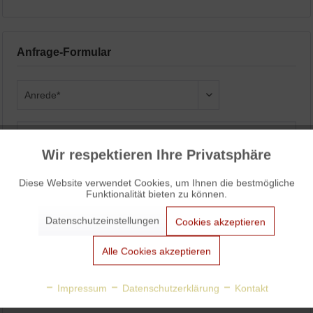
Anfrage-Formular
Wir respektieren Ihre Privatsphäre
Aktiv
Funktionale
Diese Website verwendet Cookies, um Ihnen die bestmögliche
Funktionalität bieten zu können.
Aktiv
Marketing
Datenschutzeinstellungen
Cookies akzeptieren
Aktiv
Tracking
Alle Cookies akzeptieren
Aktiv
Personalisierung
Impressum
Datenschutzerklärung
Kontakt